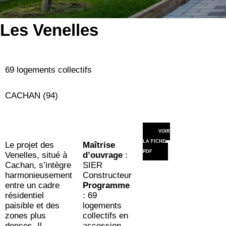
Les Venelles
69 logements collectifs
CACHAN (94)
VOIR
LA FICHE
Le projet des
Maîtrise
PDF
Venelles, situé à
d’ouvrage
:
Cachan, s’intègre
SIER
harmonieusement
Constructeur
entre un cadre
Programme
résidentiel
: 69
paisible et des
logements
zones plus
collectifs en
denses. Il
accession