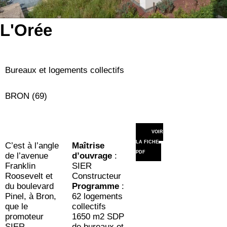
L'Orée
Bureaux et logements collectifs
BRON (69)
VOIR
LA FICHE
C’est à l’angle
Maîtrise
PDF
de l’avenue
d’ouvrage
:
Franklin
SIER
Roosevelt et
Constructeur
du boulevard
Programme
:
Pinel, à Bron,
62 logements
que le
collectifs
promoteur
1650 m2 SDP
SIER
de bureaux et