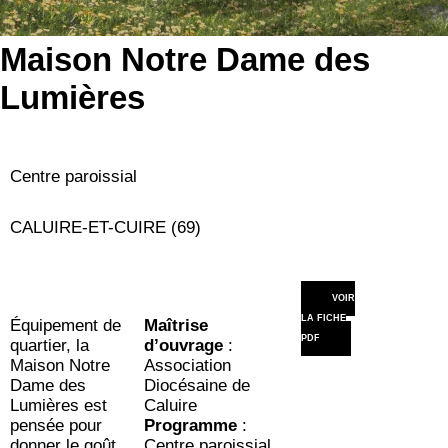
Maison Notre Dame des
Lumières
Centre paroissial
CALUIRE-ET-CUIRE (69)
VOIR
LA FICHE
Équipement de
Maîtrise
PDF
quartier, la
d’ouvrage
:
Maison Notre
Association
Dame des
Diocésaine de
Lumières est
Caluire
pensée pour
Programme
:
donner le goût
Centre paroissial