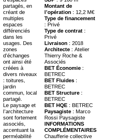
partagés, en
Montant de
créant de
l’opération
: 12,2 M€
multiples
Type de financement
espaces
: Privé
différenciés
Type de contrat
:
dans les
Privé
usages. Des
Livraison
: 2018
zones
Architecte
: Atelier
d’échanges
Thierry Roche &
ont ainsi été
Associés
créées à
BET Économie
:
divers niveaux
BETREC
: toitures,
BET Fluides
:
jardin
BETREC
commun, local
BET Structure
:
partagé.
BETREC
Le paysage et
BET HQE
: BETREC
l’architecture
Paysagiste
: Marco
sont fortement
Rossi Paysagiste
associés,
INFORMATIONS
accentuant la
COMPLÉMENTAIRES
perméabilité
Chaufferie collective