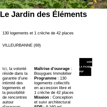
Le Jardin des Éléments
130 logements et 1 crèche de 42 places
VILLEURBANNE (69)
VOIR
LA FICHE
Ici, la volonté
Maîtrise d’ouvrage
:
PDF
réside dans la
Bouygues Immobilier
garantie d’une
Programme
: 130
intimité des
logements collectifs
logements et
en accession libre et
la possibilité
1 crèche de 42 places
de rencontres
Mission
: Conception
autour
et suivi architectural
d’espaces
SDP
: 9 160 m²