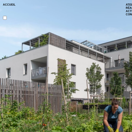
ACCUEIL
ATE
RÉA
ACT
CON