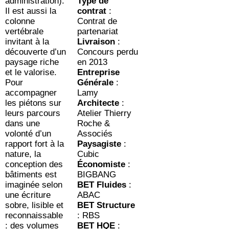
administration).
Type de
Il est aussi la
contrat
:
colonne
Contrat de
vertébrale
partenariat
invitant à la
Livraison
:
découverte d’un
Concours perdu
paysage riche
en 2013
et le valorise.
Entreprise
Pour
Générale
:
accompagner
Lamy
les piétons sur
Architecte
:
leurs parcours
Atelier Thierry
dans une
Roche &
volonté d’un
Associés
rapport fort à la
Paysagiste
:
nature, la
Cubic
conception des
Économiste
:
bâtiments est
BIGBANG
imaginée selon
BET Fluides
:
une écriture
ABAC
sobre, lisible et
BET Structure
reconnaissable
: RBS
: des volumes
BET HQE
: