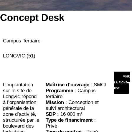
Concept Desk
Campus Tertiaire
LONGVIC (51)
VOIR
LA FICHE
L’implantation
Maîtrise d’ouvrage
: SMCI
PDF
sur le site de
Programme
: Campus
Longvic répond
tertiaire
à l’organisation
Mission
: Conception et
générale de la
suivi architectural
zone d’activité,
SDP :
16 000 m²
structurée par le
Type de financiment
:
boulevard des
Privé
Industries.
Type de contrat
: Privé