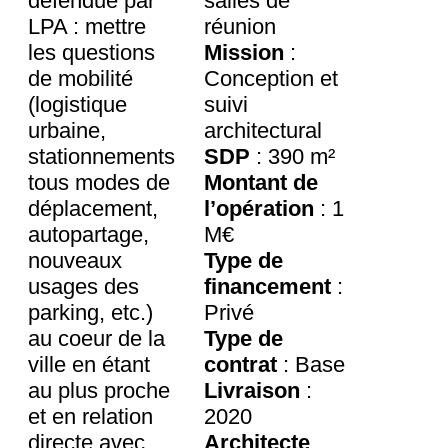
défendue par
salles de
LPA : mettre
réunion
les questions
Mission
:
de mobilité
Conception et
(logistique
suivi
urbaine,
architectural
stationnements
SDP
: 390 m²
tous modes de
Montant de
déplacement,
l’opération
: 1
autopartage,
M€
nouveaux
Type de
usages des
financement
:
parking, etc.)
Privé
au coeur de la
Type de
ville en étant
contrat
: Base
au plus proche
Livraison
:
et en relation
2020
directe avec
Architecte