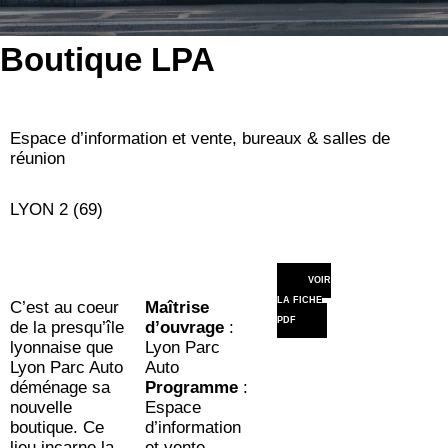
Boutique LPA
Espace d’information et vente, bureaux & salles de
réunion
LYON 2 (69)
VOIR
LA FICHE
C’est au coeur
Maîtrise
PDF
de la presqu’île
d’ouvrage
:
lyonnaise que
Lyon Parc
Lyon Parc Auto
Auto
déménage sa
Programme
:
nouvelle
Espace
boutique. Ce
d’information
lieu incarne la
et vente,