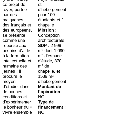
ce projet de
et
foyer, portée
d’hébergement
par des
pour 100
malgaches,
étudiants et 1
des français et
chapelle
des européens,
Mission
:
se présente
Conception
comme une
architecturale
réponse aux
SDP
: 2 999
besoins d’aide
m² dont 1 090
à la formation
m² d’espace
intellectuelle et
d’étude, 370
humaine des
m² de
jeunes : il
chapelle, et
procure le
1539 m²
moyen
d’hébergement
d’étudier dans
Montant de
de bonnes
l’opération
:
conditions et
NC
d’expérimenter
Type de
le bonheur du «
financement
:
vivre ensemble
NC