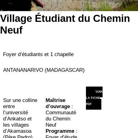
Village Étudiant du Chemin
Neuf
Foyer d’étudiants et 1 chapelle
ANTANANARIVO (MADAGASCAR)
VOIR
LA FICHE
Sur une colline
Maîtrise
PDF
entre
d’ouvrage
:
l’université
Communauté
d’Ankatso et
du Chemin
les villages
Neuf
d’Akamasoa
Programme
:
(Père Pedro),
Foyer d’étude