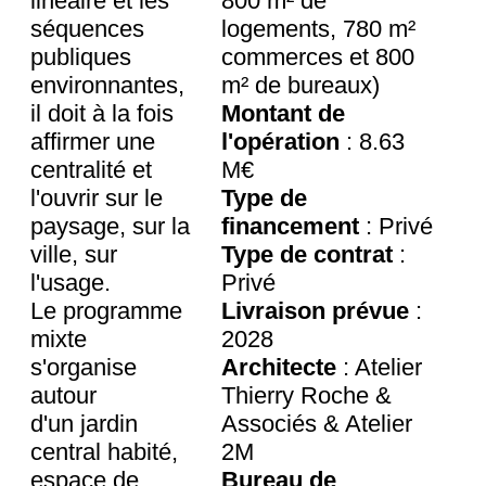
linéaire et les
800 m² de
séquences
logements, 780 m²
publiques
commerces et 800
environnantes,
m² de bureaux)
il doit à la fois
Montant de
affirmer une
l'opération
: 8.63
centralité et
M€
l'ouvrir sur le
Type de
paysage, sur la
financement
: Privé
ville, sur
Type de contrat
:
l'usage.
Privé
Le programme
Livraison prévue
:
mixte
2028
s'organise
Architecte
: Atelier
autour
Thierry Roche &
d'un jardin
Associés & Atelier
central habité,
2M
espace de
Bureau de