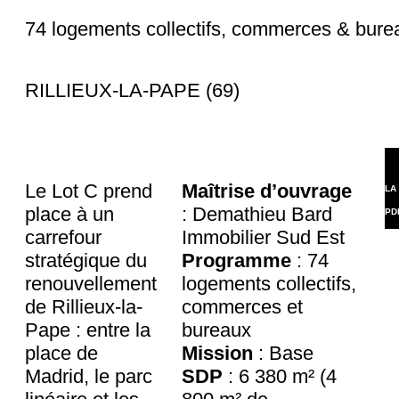
74 logements collectifs, commerces & bure
RILLIEUX-LA-PAPE (69)
Le Lot C prend
Maîtrise d’ouvrage
LA
place à un
: Demathieu Bard
PD
carrefour
Immobilier Sud Est
stratégique du
Programme
: 74
renouvellement
logements collectifs,
de Rillieux-la-
commerces et
Pape : entre la
bureaux
place de
Mission
: Base
Madrid, le parc
SDP
: 6 380 m² (4