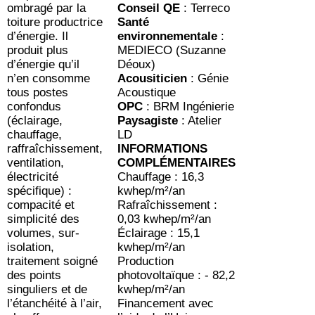
ombragé par la
Conseil QE
: Terreco
toiture productrice
Santé
d’énergie. Il
environnementale
:
produit plus
MEDIECO (Suzanne
d’énergie qu’il
Déoux)
n’en consomme
Acousiticien
: Génie
tous postes
Acoustique
confondus
OPC
: BRM Ingénierie
(éclairage,
Paysagiste
: Atelier
chauffage,
LD
raffraîchissement,
INFORMATIONS
ventilation,
COMPLÉMENTAIRES
électricité
Chauffage : 16,3
spécifique) :
kwhep/m²/an
compacité et
Rafraîchissement :
simplicité des
0,03 kwhep/m²/an
volumes, sur-
Éclairage : 15,1
isolation,
kwhep/m²/an
traitement soigné
Production
des points
photovoltaïque : - 82,2
singuliers et de
kwhep/m²/an
l’étanchéité à l’air,
Financement avec