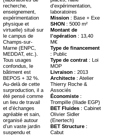
recherche,
d’expérimentation,
enseignement,
laboratoires
expérimentation
Mission
: Base + Exe
physique et
SHON
: 5000 m²
virtuelle) situé sur
Montant de
le campus de
l’opération
: 13,40
Champs-sur-
M€
Marne (ENPC,
Type de financement
MEDDAT, etc.).
: Public
Tous usages
Type de contrat
: Loi
confondus, le
MOP
bâtiment est
Livraison
: 2013
BEPOS + 32 %.
Architecte
: Atelier
Au-delà de cette
Thierry Roche &
surproduction, il a
Associés
été pensé comme
Économiste
:
un lieu de travail
Trompille (Iliade EGP)
et d’échanges
BET Fluides
: Cabinet
agréable et sain,
Olivier Sidler
organisé autour
(Enertech)
d’un vaste jardin
BET Structure
:
suspendu et
Cabut