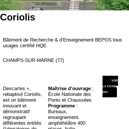
Coriolis
Bâtiment de Recherche & d’Enseignement BEPOS tous
usages certifié HQE
CHAMPS-SUR-MARNE (77)
VOIR
LA FICHE
Descartes +,
Maîtrise d’ouvrage
:
PDF
rebaptisé Coriolis,
École Nationale des
est un bâtiment
Ponts et Chaussées
innovant et
Programme
:
démonstratif
Bureaux,
regroupant
enseignement,
différentes entités
amphithéâtre 400
(laboratoires de
places, halle